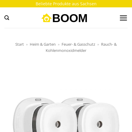
Zum
Beliebte Produkte aus Sachsen
Inhalt
springen
Start
»
Heim & Garten
»
Feuer- & Gasschutz
»
Rauch- &
Kohlenmonoxidmelder