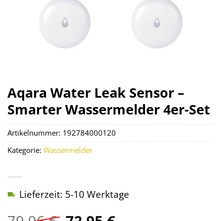
Aqara Water Leak Sensor –
Smarter Wassermelder 4er-Set
Artikelnummer:
192784000120
Kategorie:
Wassermelder
Lieferzeit: 5-10 Werktage
Ursprünglicher
Aktueller
79,96
€
72,95
€