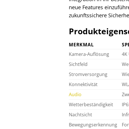
neue Features einzuführe
zukunftssichere Sicherhe
Produkteigensc
MERKMAL
SP
Kamera-Auflösung
4K 
Sichtfeld
Wei
Stromversorgung
Wie
Konnektivität
WLA
Audio
Zw
Wetterbeständigkeit
IP6
Nachtsicht
Inf
Bewegungserkennung
For