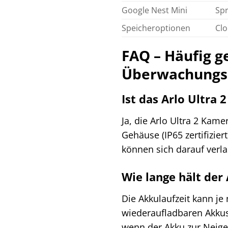
Google Nest Mini
Spr
Speicheroptionen
Clo
FAQ – Häufig ge
Überwachungss
Ist das Arlo Ultra
Ja, die Arlo Ultra 2 Kame
Gehäuse (IP65 zertifizi
können sich darauf verl
Wie lange hält der
Die Akkulaufzeit kann j
wiederaufladbaren Akkus
wenn der Akku zur Neige