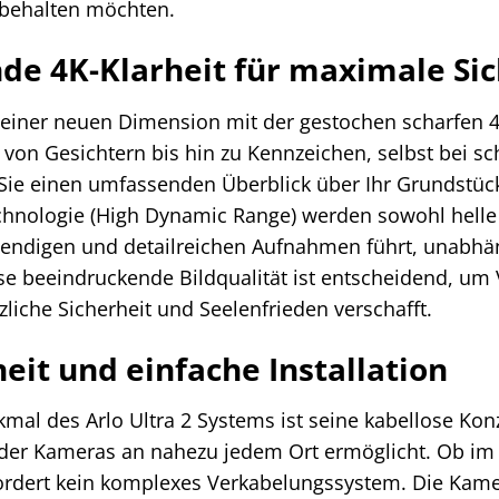
 behalten möchten.
e 4K-Klarheit für maximale Sic
n einer neuen Dimension mit der gestochen scharfen 
, von Gesichtern bis hin zu Kennzeichen, selbst bei s
 Sie einen umfassenden Überblick über Ihr Grundstüc
echnologie (High Dynamic Range) werden sowohl helle
bendigen und detailreichen Aufnahmen führt, unabhän
 beeindruckende Bildqualität ist entscheidend, um V
liche Sicherheit und Seelenfrieden verschafft.
eit und einfache Installation
al des Arlo Ultra 2 Systems ist seine kabellose Kon
g der Kameras an nahezu jedem Ort ermöglicht. Ob im I
ordert kein komplexes Verkabelungssystem. Die Kam