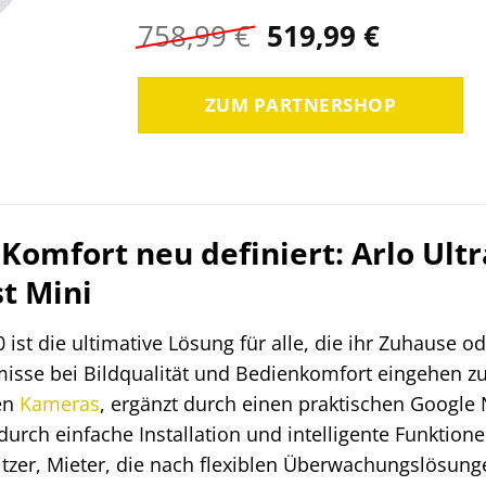
Ursprünglicher
Aktuell
758,99
€
519,99
€
Preis
Preis
war:
ist:
ZUM PARTNERSHOP
758,99 €
519,99 €
 Komfort neu definiert: Arlo Ul
t Mini
 ist die ultimative Lösung für alle, die ihr Zuhause o
sse bei Bildqualität und Bedienkomfort eingehen z
en
Kameras
, ergänzt durch einen praktischen Google N
durch einfache Installation und intelligente Funktione
tzer, Mieter, die nach flexiblen Überwachungslösung