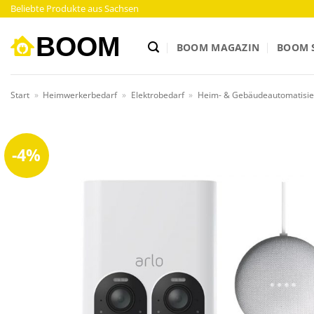
Zum
Beliebte Produkte aus Sachsen
Inhalt
springen
BOOM MAGAZIN
BOOM 
Start
»
Heimwerkerbedarf
»
Elektrobedarf
»
Heim- & Gebäudeautomatisi
-4%