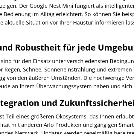
eigen. Der Google Nest Mini fungiert als intelligente
e Bedienung im Alltag erleichtert. So können Sie bei
ie aktuelle Situation vor Ihrer Haustür informieren l
 und Robustheit für jede Umgeb
 sind für den Einsatz unter verschiedensten Bedingun
vor Regen, Schnee, Sonneneinstrahlung und extremen 
g von den äußeren Umständen. Die hochwertige Verar
Freude an Ihrem Überwachungssystem haben und sich a
tegration und Zukunftssicherhe
ist Teil eines größeren Ökosystems, das Ihnen erlaubt
ilität mit anderen Arlo Produkten und gängigen Smar
hendes Netzwerk. Updates werden regelmäßig bereitges