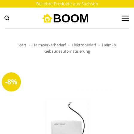
Zum
Beliebte Produkte aus Sachsen
Inhalt
springen
Start
»
Heimwerkerbedarf
»
Elektrobedarf
»
Heim- &
Gebäudeautomatisierung
-8%