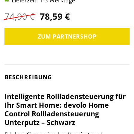
Lieferzeit: 1-3 Werktage
Ursprünglicher
Aktueller
74,90
€
78,59
€
Preis
Preis
war:
ist:
ZUM PARTNERSHOP
74,90 €
78,59 €.
BESCHREIBUNG
Intelligente Rollladensteuerung für
Ihr Smart Home: devolo Home
Control Rollladensteuerung
Unterputz – Schwarz