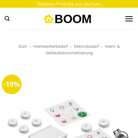
Zum
Beliebte Produkte aus Sachsen
Inhalt
springen
Start
»
Heimwerkerbedarf
»
Elektrobedarf
»
Heim- &
Gebäudeautomatisierung
-19%