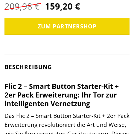
Ursprünglicher
Aktueller
209,98
€
159,20
€
Preis
Preis
war:
ist:
ZUM PARTNERSHOP
209,98 €
159,20 €.
BESCHREIBUNG
Flic 2 – Smart Button Starter-Kit +
2er Pack Erweiterung: Ihr Tor zur
intelligenten Vernetzung
Das Flic 2 – Smart Button Starter-Kit + 2er Pack
Erweiterung revolutioniert die Art und Weise,
wie Sie Ihre vernetzten Geräte steuern. Dieses