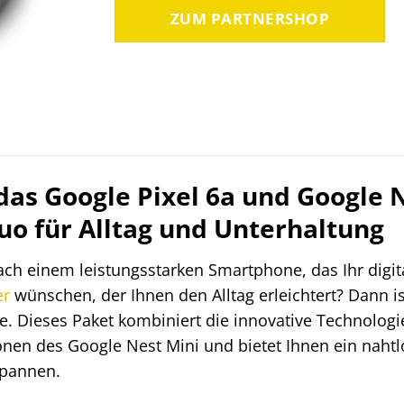
war:
ist:
ZUM PARTNERSHOP
518,00 €
399,95 €
das Google Pixel 6a und Google N
Duo für Alltag und Unterhaltung
ach einem leistungsstarken Smartphone, das Ihr digita
er
wünschen, der Ihnen den Alltag erleichtert? Dann i
ie. Dieses Paket kombiniert die innovative Technolog
en des Google Nest Mini und bietet Ihnen ein nahtlo
spannen.