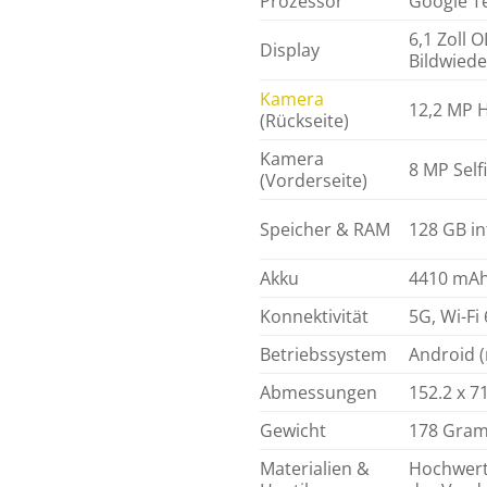
Prozessor
Google T
6,1 Zoll 
Display
Bildwiede
Kamera
12,2 MP H
(Rückseite)
Kamera
8 MP Self
(Vorderseite)
Speicher & RAM
128 GB in
Akku
4410 mAh 
Konnektivität
5G, Wi-Fi
Betriebssystem
Android (
Abmessungen
152.2 x 7
Gewicht
178 Gra
Materialien &
Hochwerti