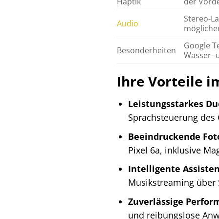
Haptik
der Vorde
Stereo-L
Audio
mögliche
Google Te
Besonderheiten
Wasser- u
Ihre Vorteile 
Leistungsstarkes Du
Sprachsteuerung des G
Beeindruckende Foto
Pixel 6a, inklusive Ma
Intelligente Assiste
Musikstreaming über 
Zuverlässige Perfor
und reibungslose An