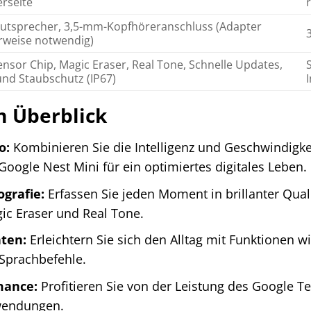
rseite
autsprecher, 3,5-mm-Kopfhöreranschluss (Adapter
rweise notwendig)
nsor Chip, Magic Eraser, Real Tone, Schnelle Updates,
nd Staubschutz (IP67)
im Überblick
o:
Kombinieren Sie die Intelligenz und Geschwindigkei
oogle Nest Mini für ein optimiertes digitales Leben.
grafie:
Erfassen Sie jeden Moment in brillanter Qual
gic Eraser und Real Tone.
nten:
Erleichtern Sie sich den Alltag mit Funktionen
Sprachbefehle.
mance:
Profitieren Sie von der Leistung des Google Te
wendungen.