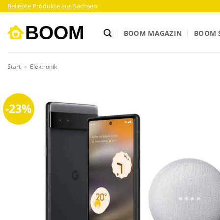
Zum
Beliebte Produkte aus Sachsen
Inhalt
springen
BOOM MAGAZIN
BOOM 
Start
»
Elektronik
-23%