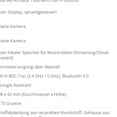
Marvell Armada 1500 Mini Plus Prozessor
Kein Display, sprachgesteuert
Keine Kamera
Keine Kamera
Kein lokaler Speicher für Nutzerdaten (Streaming/Cloud-
basiert)
Stromversorgung über Netzteil
Wi-Fi 802.11ac (2.4 GHz / 5 GHz), Bluetooth 5.0
Google Assistant
98 x 42 mm (Durchmesser x Höhe)
173 Gramm
Stoffabdeckung aus recyceltem Kunststoff, Gehäuse aus