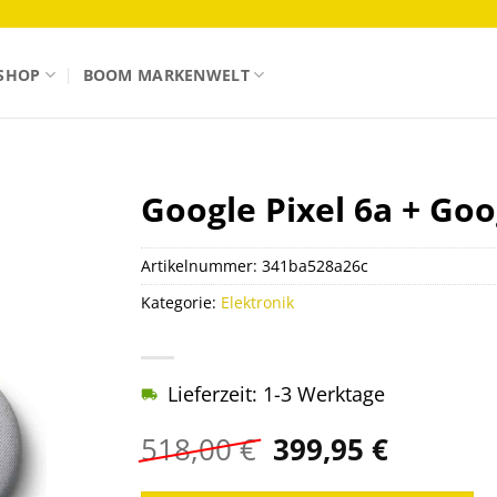
SHOP
BOOM MARKENWELT
Google Pixel 6a + Goo
Artikelnummer:
341ba528a26c
Kategorie:
Elektronik
Lieferzeit: 1-3 Werktage
Ursprünglicher
Aktuell
518,00
€
399,95
€
Preis
Preis