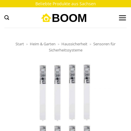
Zum
Beliebte Produkte aus Sachsen
Inhalt
springen
Start
»
Heim & Garten
»
Haussicherheit
»
Sensoren für
Sicherheitssysteme