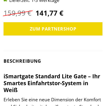
Lieferzeit: 1-3 Werktage
Ursprünglicher
Aktueller
159,99
€
141,77
€
Preis
Preis
war:
ist:
ZUM PARTNERSHOP
159,99 €
141,77 €.
BESCHREIBUNG
iSmartgate Standard Lite Gate – Ihr
Smartes Einfahrtstor-System in
Weiß
Erleben Sie eine neue Dimension der Komfort