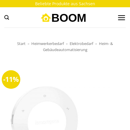
Zum
Beliebte Produkte aus Sachsen
Inhalt
springen
Start
»
Heimwerkerbedarf
»
Elektrobedarf
»
Heim- &
Gebäudeautomatisierung
-11%