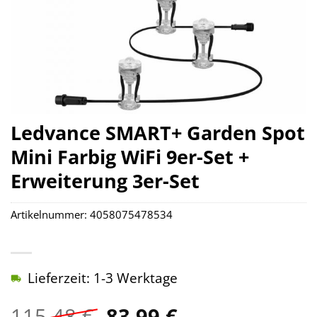
Ledvance SMART+ Garden Spot
Mini Farbig WiFi 9er-Set +
Erweiterung 3er-Set
Artikelnummer:
4058075478534
Lieferzeit: 1-3 Werktage
Ursprünglicher
Aktueller
115,48
€
83,99
€