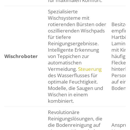
für maximalen Komfort.
Spezialisierte
Wischsysteme mit
rotierenden Bürsten oder
Besitzer
oszillierenden Wischpads
empfind
für tiefere
Hartböd
Reinigungsergebnisse.
Laminat
Intelligente Erkennung
mit Kind
Wischroboter
von Teppichen zur
häufig 
automatischen
Flecken
Vermeidung.
Steuerung
hinterla
des Wasserflusses für
Persone
optimale Feuchtigkeit.
auf eine
Modelle, die Saugen und
Bodenpf
Wischen in einem
kombiniert.
Revolutionäre
Reinigungslösungen, die
die Bodenreinigung auf
Anspruc