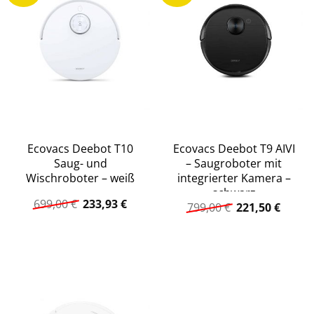
Ecovacs Deebot T10
Ecovacs Deebot T9 AIVI
Saug- und
– Saugroboter mit
Wischroboter – weiß
integrierter Kamera –
schwarz
Ursprünglicher
Aktueller
699,00
€
233,93
€
Ursprüngliche
Aktuel
799,00
€
221,50
€
Preis
Preis
Preis
Preis
war:
ist:
war:
ist:
699,00 €
233,93 €.
799,00 €
221,50