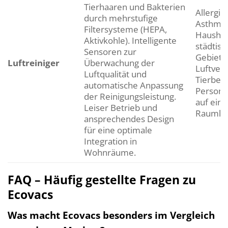
Tierhaaren und Bakterien
Allergik
durch mehrstufige
Asthmat
Filtersysteme (HEPA,
Haushal
Aktivkohle). Intelligente
städtis
Sensoren zur
Gebiete
Luftreiniger
Überwachung der
Luftver
Luftqualität und
Tierbesi
automatische Anpassung
Persone
der Reinigungsleistung.
auf ein
Leiser Betrieb und
Raumluf
ansprechendes Design
für eine optimale
Integration in
Wohnräume.
FAQ – Häufig gestellte Fragen zu
Ecovacs
Was macht Ecovacs besonders im Vergleich