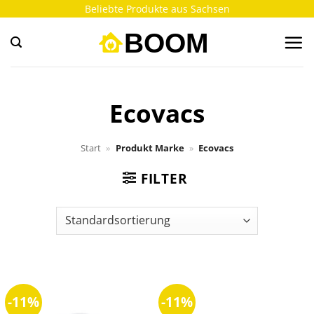
Zum
Beliebte Produkte aus Sachsen
Inhalt
springen
Ecovacs
Start
»
Produkt Marke
»
Ecovacs
FILTER
-11%
-11%