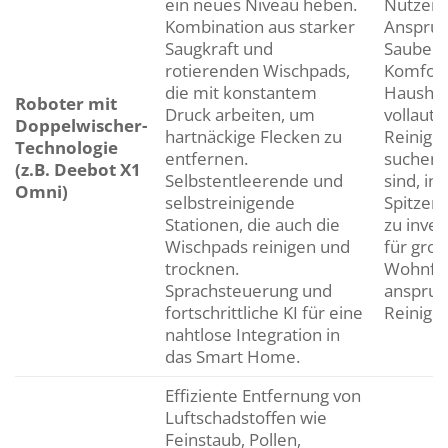
ein neues Niveau heben.
Nutzer, 
Kombination aus starker
Ansprüc
Saugkraft und
Sauberk
rotierenden Wischpads,
Komfort 
die mit konstantem
Haushalt
Roboter mit
Druck arbeiten, um
vollaut
Doppelwischer-
hartnäckige Flecken zu
Reinigu
Technologie
entfernen.
suchen 
(z.B. Deebot X1
Selbstentleerende und
sind, in
Omni)
selbstreinigende
Spitzen
Stationen, die auch die
zu inves
Wischpads reinigen und
für gro
trocknen.
Wohnflä
Sprachsteuerung und
anspruc
fortschrittliche KI für eine
Reinigu
nahtlose Integration in
das Smart Home.
Effiziente Entfernung von
Luftschadstoffen wie
Feinstaub, Pollen,