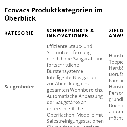
Ecovacs Produktkategorien im
Überblick
SCHWERPUNKTE &
ZIELG
KATEGORIE
INNOVATIONEN
ANWE
Effiziente Staub- und
Schmutzentfernung
Haushal
durch hohe Saugkraft und
Teppich
fortschrittliche
Hartböd
Bürstensysteme.
Berufstä
Intelligente Navigation
Familien
zur Abdeckung des
Saugroboter
Haustie
gesamten Wohnbereichs.
Persone
Automatische Anpassung
grundle
der Saugstärke an
Bodenre
unterschiedliche
automat
Oberflächen. Modelle mit
möchte
Selbstreinigungsstationen