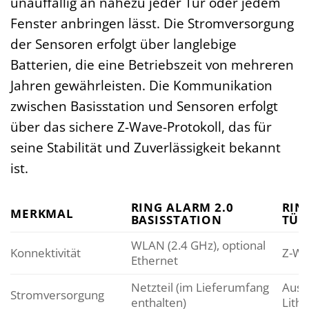
unauffällig an nahezu jeder Tür oder jedem
Fenster anbringen lässt. Die Stromversorgung
der Sensoren erfolgt über langlebige
Batterien, die eine Betriebszeit von mehreren
Jahren gewährleisten. Die Kommunikation
zwischen Basisstation und Sensoren erfolgt
über das sichere Z-Wave-Protokoll, das für
seine Stabilität und Zuverlässigkeit bekannt
ist.
RING ALARM 2.0
RIN
MERKMAL
BASISSTATION
TÜR
WLAN (2.4 GHz), optional
Konnektivität
Z-Wa
Ethernet
Netzteil (im Lieferumfang
Aust
Stromversorgung
enthalten)
Lith