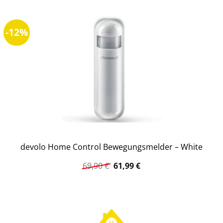
-12%
devolo Home Control Bewegungsmelder – White
Ursprünglicher
Aktueller
69,90
€
61,99
€
Preis
Preis
war:
ist:
69,90 €
61,99 €.