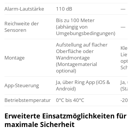
Alarm-Lautstärke
110 dB
—
Bis zu 100 Meter
Reichweite der
(abhängig von
—
Sensoren
Umgebungsbedingungen)
Aufstellung auf flacher
Kleb
Oberfläche oder
Lief
Montage
Wandmontage
optio
(Montagematerial
Schr
optional)
Ja, über Ring App (iOS &
Ja, ü
App-Steuerung
Android)
(Stat
Betriebstemperatur
0°C bis 40°C
-20°
Erweiterte Einsatzmöglichkeiten für
maximale Sicherheit