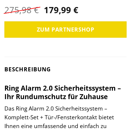
Ursprünglicher
Aktueller
275,98
€
179,99
€
Preis
Preis
war:
ist:
ZUM PARTNERSHOP
275,98 €
179,99 €.
BESCHREIBUNG
Ring Alarm 2.0 Sicherheitssystem –
Ihr Rundumschutz für Zuhause
Das Ring Alarm 2.0 Sicherheitssystem –
Komplett-Set + Tür-/Fensterkontakt bietet
Ihnen eine umfassende und einfach zu