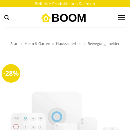
Zum
Beliebte Produkte aus Sachsen
Inhalt
springen
Start
»
Heim & Garten
»
Haussicherheit
»
Bewegungsmelder
-28%