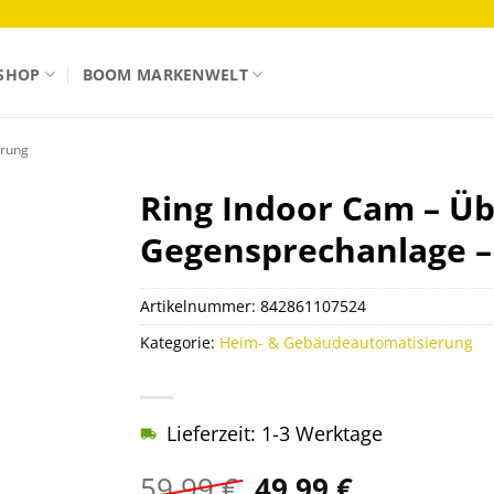
SHOP
BOOM MARKENWELT
erung
Ring Indoor Cam – 
Gegensprechanlage –
Artikelnummer:
842861107524
Kategorie:
Heim- & Gebäudeautomatisierung
Lieferzeit: 1-3 Werktage
Ursprünglicher
Aktueller
59,99
€
49,99
€