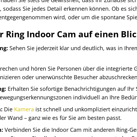
haben Sie stets die Gewissheit, dass Ihr Zuhause sich
, sodass Sie jedes Detail erkennen können. Ob es sic
entgegengenommen wird, oder um die spontane Spieler
er Ring Indoor Cam auf einen Bli
ng:
Sehen Sie jederzeit klar und deutlich, was in Ihr
rechen und hören Sie Personen über die integrierte 
izieren oder unerwünschte Besucher abzuschrecken
g:
Erhalten Sie sofortige Benachrichtigungen auf Ih
Bewegungserkennungszonen individuell an Ihre Bedür
:
Die
Kamera
ist schnell und unkompliziert einzuricht
der Wand – ganz wie es für Sie am besten passt.
n:
Verbinden Sie die Indoor Cam mit anderen Ring-Ge