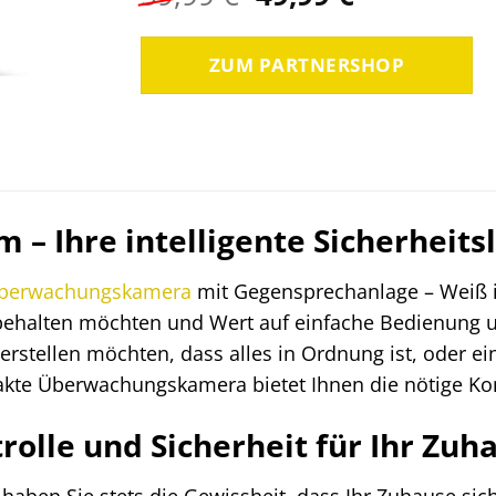
Preis
Preis
war:
ist:
ZUM PARTNERSHOP
59,99 €
49,99 €.
m – Ihre intelligente Sicherheit
berwachungskamera
mit Gegensprechanlage – Weiß ist
behalten möchten und Wert auf einfache Bedienung 
erstellen möchten, dass alles in Ordnung ist, oder ei
te Überwachungskamera bietet Ihnen die nötige Kont
olle und Sicherheit für Ihr Zuh