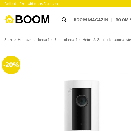
Zum
Beliebte Produkte aus Sachsen
Inhalt
springen
BOOM MAGAZIN
BOOM 
Start
»
Heimwerkerbedarf
»
Elektrobedarf
»
Heim- & Gebäudeautomatisi
-20%