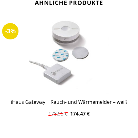
ÄHNLICHE PRODUKTE
-3%
iHaus Gateway + Rauch- und Wärmemelder – weiß
Ursprünglicher
Aktueller
178,95
€
174,47
€
Preis
Preis
war:
ist:
178,95 €
174,47 €.