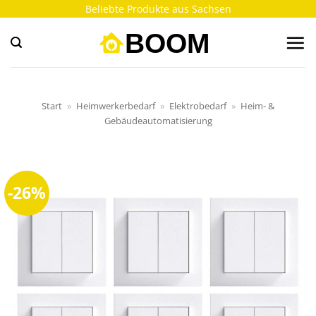
Zum
Beliebte Produkte aus Sachsen
Inhalt
springen
Start
»
Heimwerkerbedarf
»
Elektrobedarf
»
Heim- &
Gebäudeautomatisierung
-26%