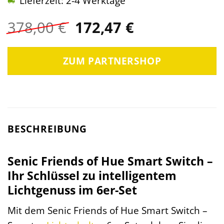
Lieferzeit: 2-4 Werktage
Ursprünglicher
Aktueller
378,00
€
172,47
€
Preis
Preis
war:
ist:
ZUM PARTNERSHOP
378,00 €
172,47 €.
BESCHREIBUNG
Senic Friends of Hue Smart Switch –
Ihr Schlüssel zu intelligentem
Lichtgenuss im 6er-Set
Mit dem Senic Friends of Hue Smart Switch –