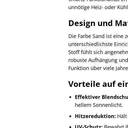
unnötige Heiz- oder Küh
Design und Ma
Die Farbe Sand ist eine 
unterschiedlichste Einri
Stoff fühlt sich angeneh
robuste Aufhängung und 
Funktion über viele Jahr
Vorteile auf ei
Effektiver Blendschu
hellem Sonnenlicht.
Hitzereduktion:
Hält
UV-Schutz:
Bewahrt I