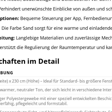
erhindert unerwünschte Einblicke von außen und scha
optionen:
Bequeme Steuerung per App, Fernbedienung
:
Die Farbe Sand sorgt für eine warme und einladend
eitung:
Langlebige Materialien und zuverlässige Mech
rstützt die Regulierung der Raumtemperatur und ka
haften im Detail
IBUNG
eite) x 230 cm (Höhe) – Ideal für Standard- bis größere Fen
warmer, neutraler Ton, der sich leicht in verschiedene Interi
er Polyestergewebe mit einer speziell entwickelten Beschicht
ierfähig, pflegeleicht und formstabil.