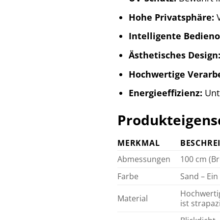
Hohe Privatsphäre:
V
Intelligente Bedien
Ästhetisches Design
Hochwertige Verarb
Energieeffizienz:
Unte
Produkteigensc
MERKMAL
BESCHRE
Abmessungen
100 cm (Br
Farbe
Sand – Ein 
Hochwertig
Material
ist strapaz