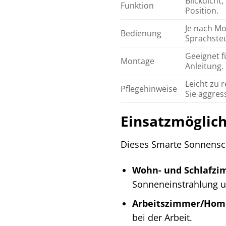
Blickdicht
Funktion
Position.
Je nach Mo
Bedienung
Sprachsteu
Geeignet f
Montage
Anleitung.
Leicht zu 
Pflegehinweise
Sie aggres
Einsatzmöglich
Dieses Smarte Sonnenschut
Wohn- und Schlafzi
Sonneneinstrahlung un
Arbeitszimmer/Home
bei der Arbeit.