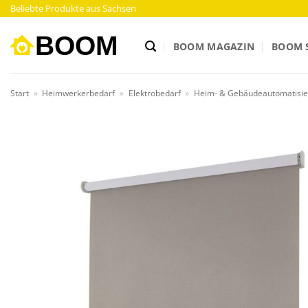
Zum
Beliebte Produkte aus Sachsen
Inhalt
springen
BOOM MAGAZIN
BOOM 
Start
»
Heimwerkerbedarf
»
Elektrobedarf
»
Heim- & Gebäudeautomatisi