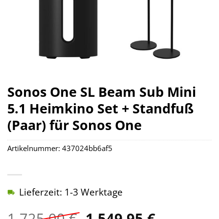
Sonos One SL Beam Sub Mini
5.1 Heimkino Set + Standfuß
(Paar) für Sonos One
Artikelnummer:
437024bb6af5
Lieferzeit: 1-3 Werktage
Ursprünglicher
Aktuelle
1.725,00
€
1.549,95
€