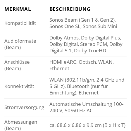
MERKMAL
BESCHREIBUNG
Sonos Beam (Gen 1 & Gen 2),
Kompatibilität
Sonos One SL, Sonos Sub Mini
Dolby Atmos, Dolby Digital Plus,
Audioformate
Dolby Digital, Stereo PCM, Dolby
(Beam)
Digital 5.1, Dolby TrueHD
Anschlüsse
HDMI eARC, Optisch, WLAN,
(Beam)
Ethernet
WLAN (802.11b/g/n, 2.4 GHz und
Konnektivität
5 GHz), Bluetooth (nur für
Einrichtung), Ethernet
Automatische Umschaltung 100-
Stromversorgung
240 V, 50/60 Hz AC
Abmessungen
ca. 68.6 x 6.86 x 9.9 cm (B x H x T)
(Beam)