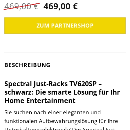
Ursprünglicher
Aktueller
469,00
€
469,00
€
Preis
Preis
war:
ist:
ZUM PARTNERSHOP
469,00 €
469,00 €.
BESCHREIBUNG
Spectral Just-Racks TV620SP –
schwarz: Die smarte Lösung für Ihr
Home Entertainment
Sie suchen nach einer eleganten und
funktionalen Aufbewahrungslösung für Ihre
Unterhaltungselektronik? Der Spectral Just-