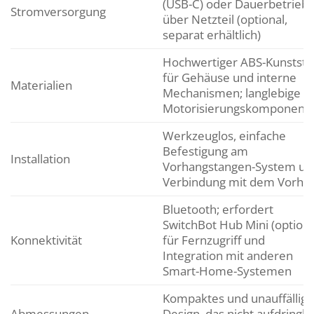
(USB-C) oder Dauerbetrieb
Stromversorgung
über Netzteil (optional,
separat erhältlich)
Hochwertiger ABS-Kunststo
für Gehäuse und interne
Materialien
Mechanismen; langlebige
Motorisierungskomponent
Werkzeuglos, einfache
Befestigung am
Installation
Vorhangstangen-System un
Verbindung mit dem Vorha
Bluetooth; erfordert
SwitchBot Hub Mini (optiona
Konnektivität
für Fernzugriff und
Integration mit anderen
Smart-Home-Systemen
Kompaktes und unauffällige
Abmessungen
Design, das nicht aufdringli