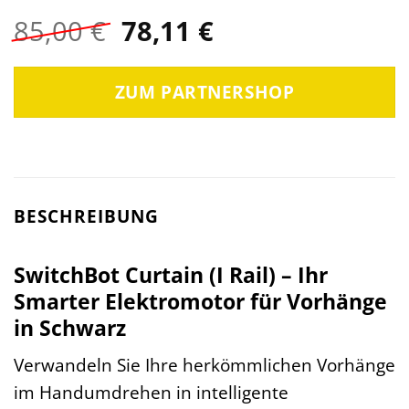
Ursprünglicher
Aktueller
85,00
€
78,11
€
Preis
Preis
war:
ist:
ZUM PARTNERSHOP
85,00 €
78,11 €.
BESCHREIBUNG
SwitchBot Curtain (I Rail) – Ihr
Smarter Elektromotor für Vorhänge
in Schwarz
Verwandeln Sie Ihre herkömmlichen Vorhänge
im Handumdrehen in intelligente