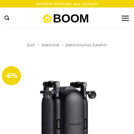
Zum
Beliebte Produkte aus Sachsen
Inhalt
springen
Start
»
Elektronik
»
Elektronisches Zubehör
-6%