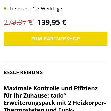
Lieferzeit: 1-3 Werktage
Ursprünglicher
Aktueller
279,97
€
139,95
€
Preis
Preis
war:
ist:
ZUM PARTNERSHOP
279,97 €
139,95 €.
BESCHREIBUNG
Maximale Kontrolle und Effizienz
für Ihr Zuhause: tado°
Erweiterungspack mit 2 Heizkörper-
Thermostaten und Funk-