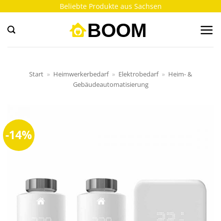
Zum
Beliebte Produkte aus Sachsen
Inhalt
springen
Start
»
Heimwerkerbedarf
»
Elektrobedarf
»
Heim- &
Gebäudeautomatisierung
-14%