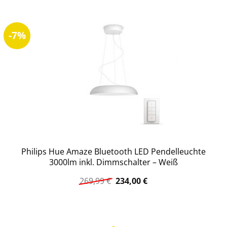
-7%
Philips Hue Amaze Bluetooth LED Pendelleuchte
3000lm inkl. Dimmschalter – Weiß
Ursprünglicher
Aktueller
269,99
€
234,00
€
Preis
Preis
war:
ist:
269,99 €
234,00 €.