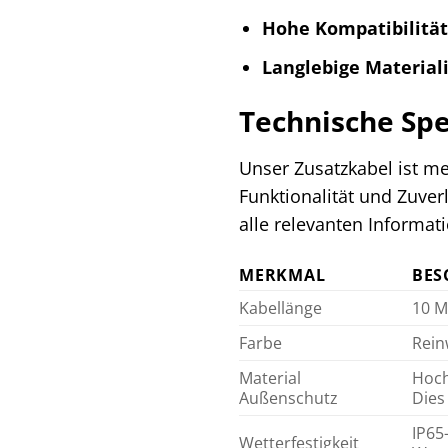
Hohe Kompatibilität
Langlebige Material
Technische Spe
Unser Zusatzkabel ist me
Funktionalität und Zuver
alle relevanten Informat
MERKMAL
BES
Kabellänge
10 M
Farbe
Rein
Material
Hoch
Außenschutz
Dies
IP65
Wetterfestigkeit