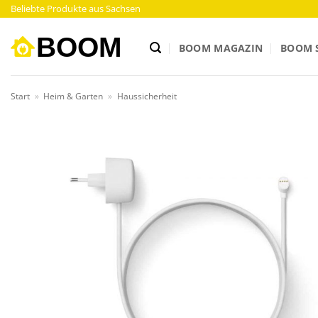
Zum
Beliebte Produkte aus Sachsen
Inhalt
springen
BOOM MAGAZIN
BOOM 
Start
»
Heim & Garten
»
Haussicherheit