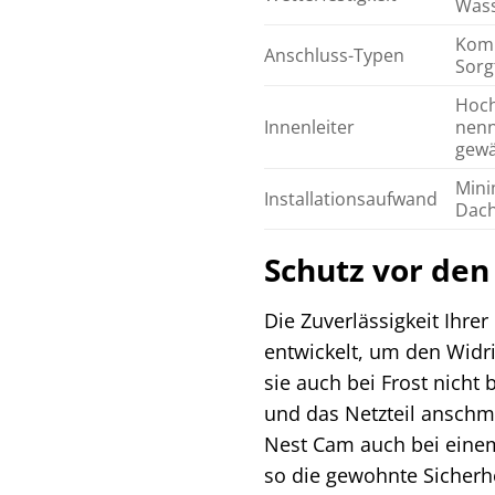
Wass
Komp
Anschluss-Typen
Sorg
Hoch
Innenleiter
nenn
gewä
Mini
Installationsaufwand
Dach
Schutz vor de
Die Zuverlässigkeit Ihre
entwickelt, um den Widri
sie auch bei Frost nicht 
und das Netzteil anschm
Nest Cam auch bei einem
so die gewohnte Sicherhe