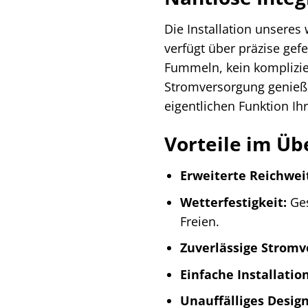
Die Installation unseres
verfügt über präzise gef
Fummeln, kein komplizier
Stromversorgung genießen
eigentlichen Funktion I
Vorteile im Üb
Erweiterte Reichwei
Wetterfestigkeit:
Ges
Freien.
Zuverlässige Stromv
Einfache Installation
Unauffälliges Design