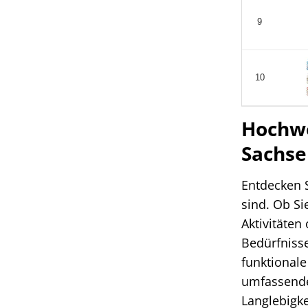
9
10
Hochwe
Sachse
Entdecken 
sind. Ob Si
Aktivitäten
Bedürfnisse
funktionale
umfassende 
Langlebigke