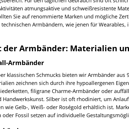
ereich: Für den täglichen Gebrauch sind oft schlich
Aktivitäten atmungsaktive und schweißresistente Mat
lten Sie auf renommierte Marken und mögliche Zertif
 technischen Armbändern, wie jenen für Wearables, is
.
lt der Armbänder: Materialien u
all-Armbänder
er klassischen Schmucks bieten wir Armbänder aus 925
ialien zeichnen sich durch ihre hypoallergenen Eige
liederketten, filigrane Charme-Armbänder oder auffäll
 Handwerkskunst. Silber ist oft rhodiniert, um Anla
 wie Gelb-, Weiß- oder Roségold erhältlich ist. Mark
oder Fossil setzen auf individuelle Gestaltungsmögl