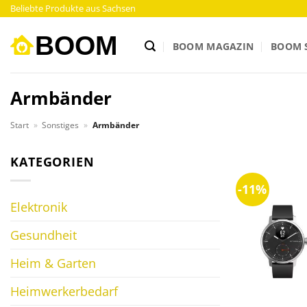
Zum
Beliebte Produkte aus Sachsen
Inhalt
springen
BOOM MAGAZIN
BOOM 
Armbänder
Start
»
Sonstiges
»
Armbänder
KATEGORIEN
-11%
Elektronik
Gesundheit
Heim & Garten
Heimwerkerbedarf