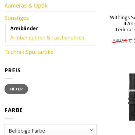
Kameras & Optik
Sonstiges
Withings 
42m
Armbänder
Ledera
Armbanduhren & Taschenuhren
349,90
€
Technik Sportartikel
PREIS
Min.
Max.
FILTER
Preis
Preis
FARBE