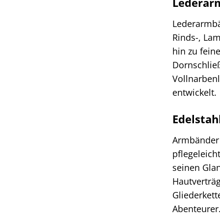
Lederar
Lederarmbä
Rinds-, Lam
hin zu fei
Dornschließ
Vollnarbenl
entwickelt.
Edelstah
Armbänder a
pflegeleich
seinen Glan
Hautverträgl
Gliederket
Abenteurer