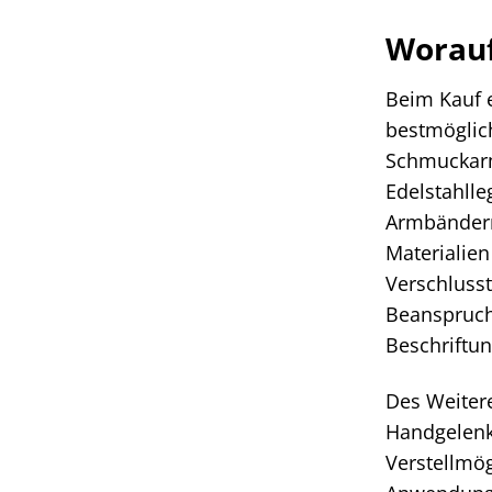
Worauf
Beim Kauf e
bestmöglich
Schmuckarm
Edelstahlle
Armbändern,
Materialien
Verschlusst
Beanspruchu
Beschriftun
Des Weitere
Handgelenks
Verstellmög