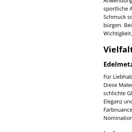
Anwendungsb
sportliche 
Schmuck sol
bürgen. Bei
Wichtigkeit
Vielfa
Edelmet
Für Liebhab
Diese Mater
schlichte G
Eleganz und
Farbnuancen
Nomination 