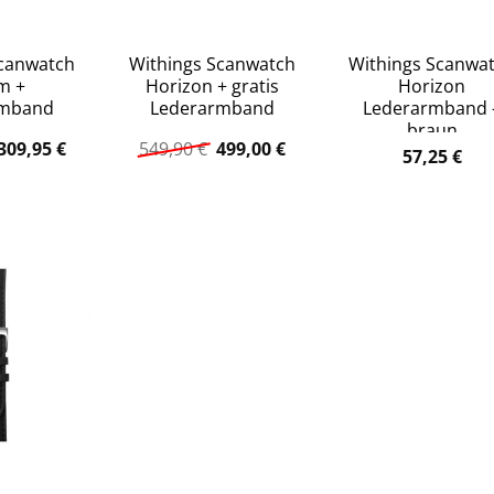
Scanwatch
Withings Scanwatch
Withings Scanwa
m +
Horizon + gratis
Horizon
rmband
Lederarmband
Lederarmband 
braun
Ursprünglicher
Aktueller
Ursprünglicher
Aktueller
309,95
€
549,90
€
499,00
€
57,25
€
Preis
Preis
Preis
Preis
war:
ist:
war:
ist:
349,90 €
309,95 €.
549,90 €
499,00 €.