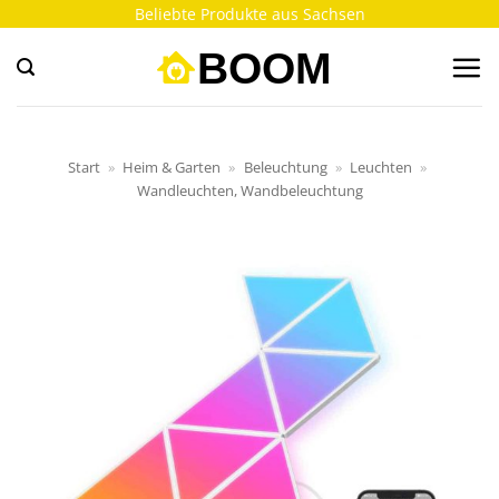
Zum
Beliebte Produkte aus Sachsen
Inhalt
springen
Start
»
Heim & Garten
»
Beleuchtung
»
Leuchten
»
Wandleuchten, Wandbeleuchtung