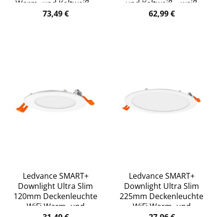
Warm- und Kaltweiß –
und Kaltweiß – weiß
weiß
73,49
€
62,99
€
Ledvance SMART+
Ledvance SMART+
Downlight Ultra Slim
Downlight Ultra Slim
120mm Deckenleuchte
225mm Deckenleuchte
WiFi Warm- und
WiFi Warm- und
Kaltweiß – weiß
Kaltweiß – weiß