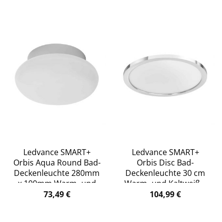
Ledvance SMART+
Ledvance SMART+
Orbis Aqua Round Bad-
Orbis Disc Bad-
Deckenleuchte 280mm
Deckenleuchte 30 cm
x 100mm Warm- und
Warm- und Kaltweiß –
Kaltweiß – weiß
silber
73,49
€
104,99
€