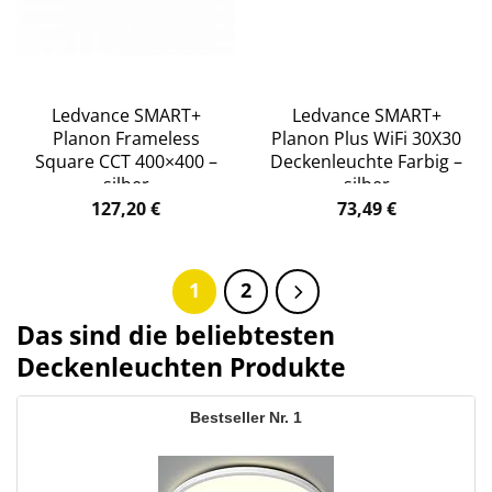
Ledvance SMART+
Ledvance SMART+
Planon Frameless
Planon Plus WiFi 30X30
Square CCT 400×400 –
Deckenleuchte Farbig –
silber
silber
127,20
€
73,49
€
1
2
Das sind die beliebtesten
Deckenleuchten Produkte
1