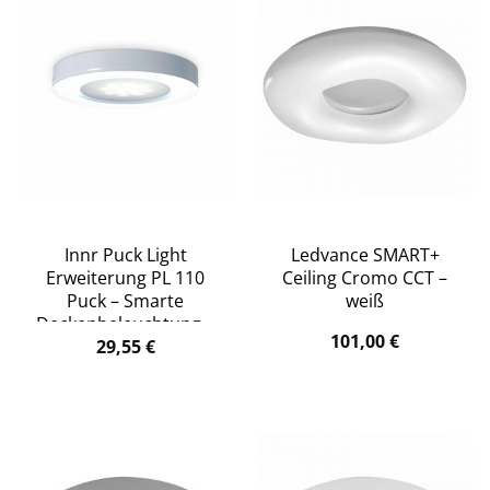
Innr Puck Light
Ledvance SMART+
Erweiterung PL 110
Ceiling Cromo CCT –
Puck – Smarte
weiß
Deckenbeleuchtung –
101,00
€
Gold
29,55
€