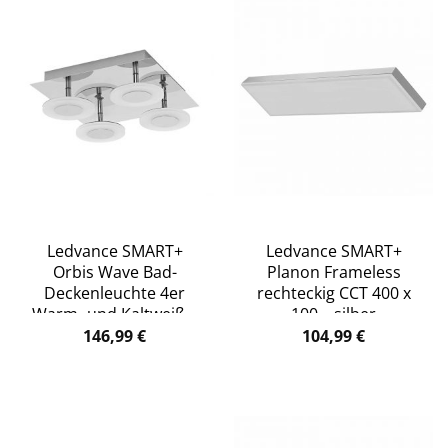
Ledvance SMART+
Ledvance SMART+
Orbis Wave Bad-
Planon Frameless
Deckenleuchte 4er
rechteckig CCT 400 x
Warm- und Kaltweiß –
100 – silber
weiß
146,99
€
104,99
€