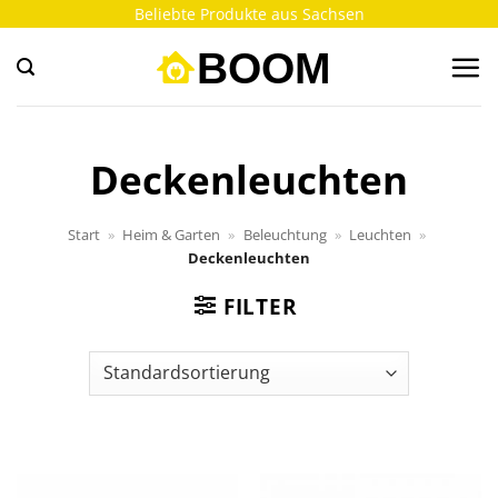
Zum
Beliebte Produkte aus Sachsen
Inhalt
springen
Deckenleuchten
Start
»
Heim & Garten
»
Beleuchtung
»
Leuchten
»
Deckenleuchten
FILTER