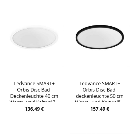
Ledvance SMART+
Ledvance SMART+
Orbis Disc Bad-
Orbis Disc Bad-
Deckenleuchte 40 cm
deckenleuchte 50 cm
Warm- und Kaltweiß –
Warm- und Kaltweiß –
weiß
schwarz
136,49
€
157,49
€