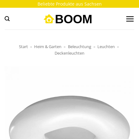
Zum
Beliebte Produkte aus Sachsen
Inhalt
springen
Start
»
Heim & Garten
»
Beleuchtung
»
Leuchten
»
Deckenleuchten