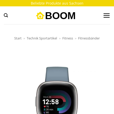
Zum
Beliebte Produkte aus Sachsen
Inhalt
springen
Start
»
Technik Sportartikel
»
Fitness
»
Fitnessbänder