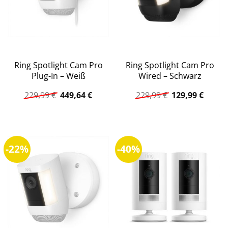
Ring Spotlight Cam Pro
Ring Spotlight Cam Pro
Plug-In – Weiß
Wired – Schwarz
Ursprünglicher
Aktueller
Ursprüngliche
Aktuel
229,99
€
449,64
€
229,99
€
129,99
€
Preis
Preis
Preis
Preis
war:
ist:
war:
ist:
229,99 €
449,64 €.
229,99 €
129,99
-22%
-40%