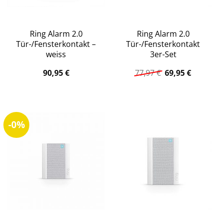
Ring Alarm 2.0
Ring Alarm 2.0
Tür-/Fensterkontakt –
Tür-/Fensterkontakt
weiss
3er-Set
Ursprüngliche
Aktuell
90,95
€
77,97
€
69,95
€
Preis
Preis
war:
ist:
77,97 €
69,95 €.
-0%