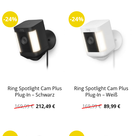
169,99 €
89,99 €.
169,99 €
89,99 €
-24%
-24%
Ring Spotlight Cam Plus
Ring Spotlight Cam Plus
Plug-In – Schwarz
Plug-In – Weiß
Ursprünglicher
Aktueller
Ursprüngliche
Aktuell
169,99
€
212,49
€
169,99
€
89,99
€
Preis
Preis
Preis
Preis
war:
ist:
war:
ist:
169,99 €
212,49 €.
169,99 €
89,99 €