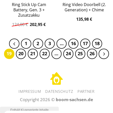
Ring Stick Up Cam
Ring Video Doorbell (2.
Battery, Gen. 3 +
Generation) + Chime
Zusatzakku
135,98
€
Ursprünglicher
Aktueller
124,00
€
202,95
€
Preis
Preis
war:
ist:
124,00 €
202,95 €.
1
2
3
…
16
17
18
19
20
21
22
…
24
25
26
IMPRESSUM
DATENSCHUTZ
PARTNER
Copyright 2026 ©
boom-sachsen.de