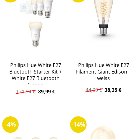
Philips Hue White E27
Philips Hue White E27
Bluetooth Starter Kit +
Filament Giant Edison –
White E27 Bluetooth
weiss
Lampe
Ursprüngliche
Aktuell
44,99
€
38,35
€
Ursprünglicher
Aktueller
121,94
€
89,99
€
Preis
Preis
Preis
Preis
war:
ist:
war:
ist:
44,99 €
38,35 €.
121,94 €
89,99 €.
-4%
-14%