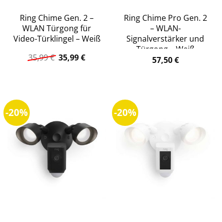
Ring Chime Gen. 2 –
Ring Chime Pro Gen. 2
WLAN Türgong für
– WLAN-
Video-Türklingel – Weiß
Signalverstärker und
Türgong – Weiß
Ursprünglicher
Aktueller
35,99
€
35,99
€
57,50
€
Preis
Preis
war:
ist:
35,99 €
35,99 €.
-20%
-20%