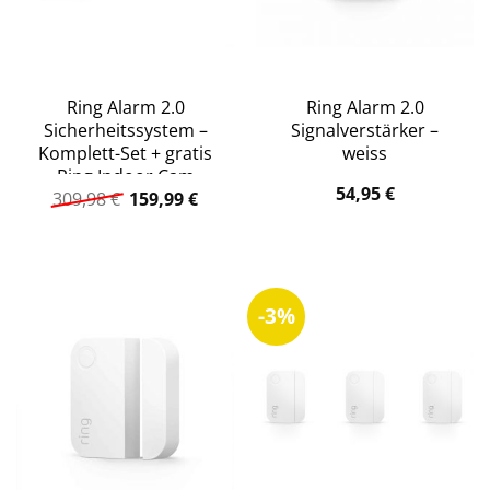
Ring Alarm 2.0
Ring Alarm 2.0
Sicherheitssystem –
Signalverstärker –
Komplett-Set + gratis
weiss
Ring Indoor Cam
54,95
€
Ursprünglicher
Aktueller
309,98
€
159,99
€
Preis
Preis
war:
ist:
309,98 €
159,99 €.
-3%