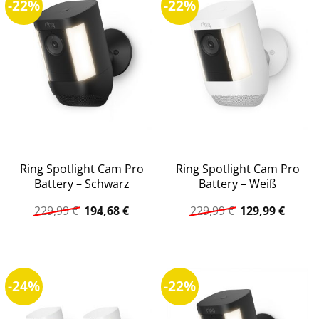
-22%
-22%
Ring Spotlight Cam Pro
Ring Spotlight Cam Pro
Battery – Schwarz
Battery – Weiß
Ursprünglicher
Aktueller
Ursprüngliche
Aktuel
229,99
€
194,68
€
229,99
€
129,99
€
Preis
Preis
Preis
Preis
war:
ist:
war:
ist:
229,99 €
194,68 €.
229,99 €
129,99
-24%
-22%