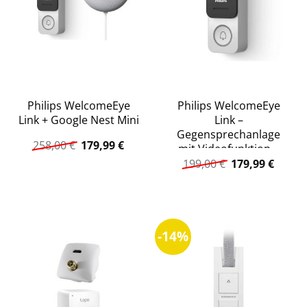
Philips WelcomeEye
Philips WelcomeEye
Link + Google Nest Mini
Link –
Gegensprechanlage
Ursprünglicher
Aktueller
258,00
€
179,99
€
mit Videofunktion –
Preis
Preis
Ursprüngliche
Aktuel
schwarz
199,00
€
179,99
€
war:
ist:
Preis
Preis
258,00 €
179,99 €.
war:
ist:
199,00 €
179,99
-14%