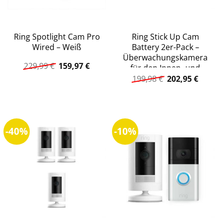
Ring Spotlight Cam Pro
Ring Stick Up Cam
Wired – Weiß
Battery 2er-Pack –
Überwachungskamera
Ursprünglicher
Aktueller
229,99
€
159,97
€
für den Innen- und
Preis
Preis
Ursprüngliche
Aktuel
Außenbereich, Gen. 3
199,98
€
202,95
€
war:
ist:
Preis
Preis
229,99 €
159,97 €.
war:
ist:
199,98 €
202,95
-40%
-10%