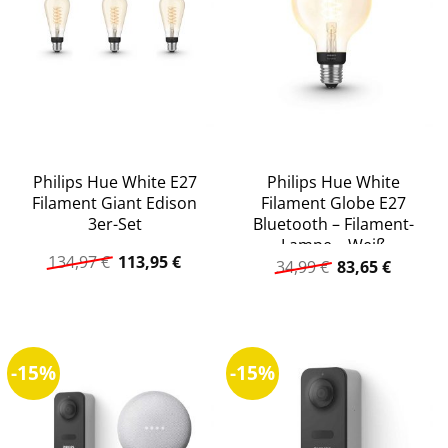
Philips Hue White E27
Philips Hue White
Filament Giant Edison
Filament Globe E27
3er-Set
Bluetooth – Filament-
Lampe – Weiß
Ursprünglicher
Aktueller
134,97
€
113,95
€
Ursprüngliche
Aktuell
34,99
€
83,65
€
Preis
Preis
Preis
Preis
war:
ist:
war:
ist:
134,97 €
113,95 €.
34,99 €
83,65 €.
-15%
-15%