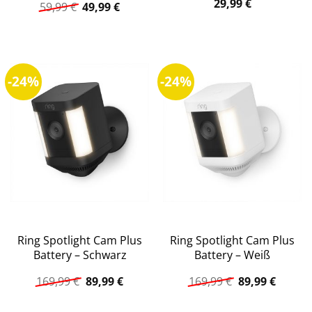
29,99
€
Ursprünglicher
Aktueller
Weiß
59,99
€
49,99
€
Preis
Preis
war:
ist:
59,99 €
49,99 €.
-24%
-24%
Ring Spotlight Cam Plus
Ring Spotlight Cam Plus
Battery – Schwarz
Battery – Weiß
Ursprünglicher
Aktueller
Ursprüngliche
Aktuell
169,99
€
89,99
€
169,99
€
89,99
€
Preis
Preis
Preis
Preis
war:
ist:
war:
ist: