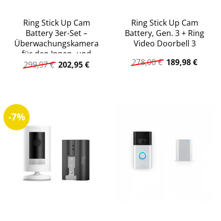
Ring Stick Up Cam
Ring Stick Up Cam
Battery 3er-Set –
Battery, Gen. 3 + Ring
Überwachungskamera
Video Doorbell 3
für den Innen- und
Ursprüngliche
Aktuel
278,00
€
189,98
€
Ursprünglicher
Aktueller
Außenbereich, Gen. 3
299,97
€
202,95
€
Preis
Preis
Preis
Preis
war:
ist:
war:
ist:
278,00 €
189,98
299,97 €
202,95 €.
-7%