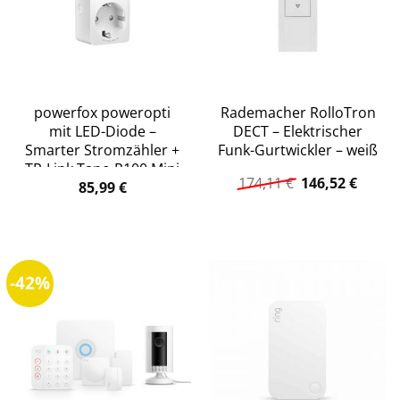
powerfox poweropti
Rademacher RolloTron
mit LED-Diode –
DECT – Elektrischer
Smarter Stromzähler +
Funk-Gurtwickler – weiß
TP-Link Tapo P100 Mini
Ursprüngliche
Aktuel
174,11
€
146,52
€
Smart WLAN-Steckdose
85,99
€
Preis
Preis
war:
ist:
174,11 €
146,52
-42%