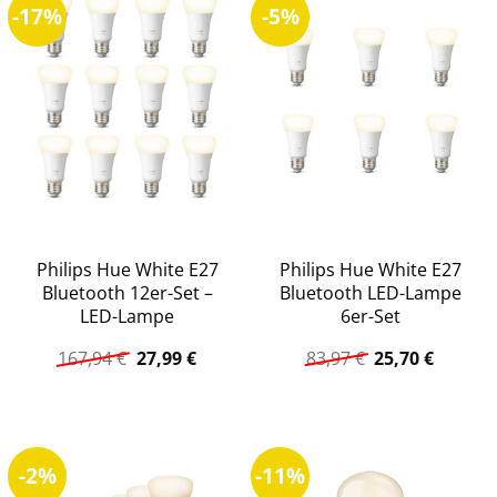
-17%
-5%
Philips Hue White E27
Philips Hue White E27
Bluetooth 12er-Set –
Bluetooth LED-Lampe
LED-Lampe
6er-Set
Ursprünglicher
Aktueller
Ursprüngliche
Aktuell
167,94
€
27,99
€
83,97
€
25,70
€
Preis
Preis
Preis
Preis
war:
ist:
war:
ist:
167,94 €
27,99 €.
83,97 €
25,70 €.
-2%
-11%