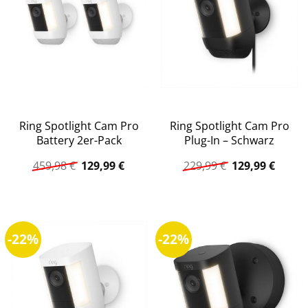
Ring Spotlight Cam Pro
Ring Spotlight Cam Pro
Battery 2er-Pack
Plug-In – Schwarz
Ursprünglicher
Aktueller
Ursprüngliche
Aktuel
459,98
€
129,99
€
229,99
€
129,99
€
Preis
Preis
Preis
Preis
war:
ist:
war:
ist:
459,98 €
129,99 €.
229,99 €
129,99
-22%
-22%