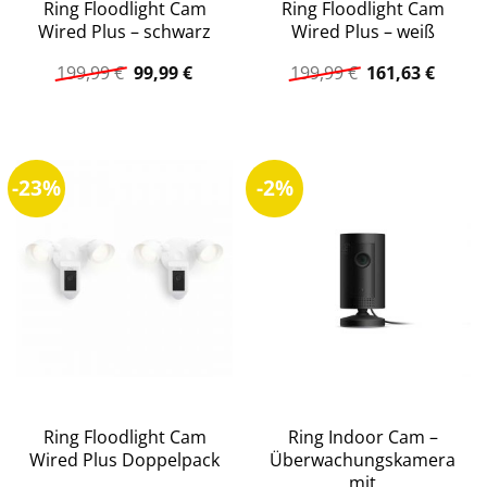
Ring Floodlight Cam
Ring Floodlight Cam
Wired Plus – schwarz
Wired Plus – weiß
Ursprünglicher
Aktueller
Ursprüngliche
Aktuel
199,99
€
99,99
€
199,99
€
161,63
€
Preis
Preis
Preis
Preis
war:
ist:
war:
ist:
199,99 €
99,99 €.
199,99 €
161,63
-23%
-2%
Ring Floodlight Cam
Ring Indoor Cam –
Wired Plus Doppelpack
Überwachungskamera
mit