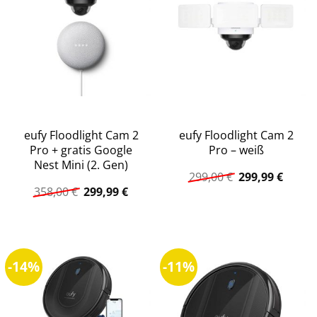
eufy Floodlight Cam 2
eufy Floodlight Cam 2
Pro + gratis Google
Pro – weiß
Nest Mini (2. Gen)
Ursprüngliche
Aktuel
299,00
€
299,99
€
Preis
Preis
Ursprünglicher
Aktueller
358,00
€
299,99
€
war:
ist:
Preis
Preis
299,00 €
299,99
war:
ist:
358,00 €
299,99 €.
-14%
-11%