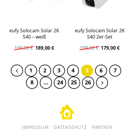
eufy Solocam Solar 2K
eufy Solocam Solar 2K
S40 – weiß
S40 2er-Set
Ursprünglicher
Aktueller
Ursprüngliche
Aktuel
199,00
€
189,00
€
398,00
€
179,00
€
Preis
Preis
Preis
Preis
war:
ist:
war:
ist:
199,00 €
189,00 €.
398,00 €
179,00
1
2
3
4
5
6
7
8
…
24
25
26
IMPRESSUM
DATENSCHUTZ
PARTNER