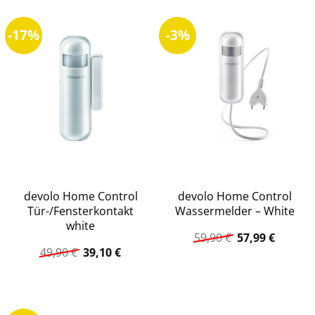
-17%
-3%
devolo Home Control
devolo Home Control
Tür-/Fensterkontakt
Wassermelder – White
white
Ursprüngliche
Aktuell
59,90
€
57,99
€
Preis
Preis
Ursprünglicher
Aktueller
49,90
€
39,10
€
war:
ist:
Preis
Preis
59,90 €
57,99 €.
war:
ist:
49,90 €
39,10 €.