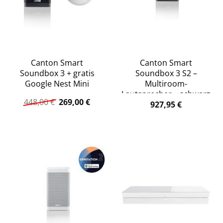
Canton Smart
Canton Smart
Soundbox 3 + gratis
Soundbox 3 S2 –
Google Nest Mini
Multiroom-
Lautsprecher – schwarz
Ursprünglicher
Aktueller
448,00
€
269,00
€
927,95
€
Preis
Preis
war:
ist:
448,00 €
269,00 €.