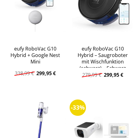
eufy RoboVac G10
eufy RoboVac G10
Hybrid + Google Nest
Hybrid – Saugroboter
Mini
mit Wischfunktion
(schwarz) – Schwarz
Ursprünglicher
Aktueller
338,99
€
299,95
€
Ursprüngliche
Aktuel
279,99
€
299,95
€
Preis
Preis
Preis
Preis
war:
ist:
war:
ist:
338,99 €
299,95 €.
279,99 €
299,95
-33%