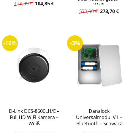
Ursprünglicher
Aktueller
128,99
€
104,85
€
Weiß
Preis
Preis
Ursprüngliche
Aktuel
573,90
€
273,70
€
war:
ist:
Preis
Preis
128,99 €
104,85 €.
war:
ist:
573,90 €
273,70
-10%
-3%
D-Link DCS-8600LH/E –
Danalock
Full HD WiFi Kamera –
Universalmodul V1 –
Weiß
Bluetooth – Schwarz