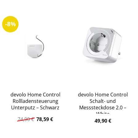
war:
ist:
war:
ist:
74,90 €
66,50 €.
379,50 €
319,95
-8%
devolo Home Control
devolo Home Control
Rollladensteuerung
Schalt- und
Unterputz – Schwarz
Messsteckdose 2.0 –
White
Ursprünglicher
Aktueller
74,90
€
78,59
€
49,90
€
Preis
Preis
war:
ist:
74,90 €
78,59 €.