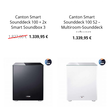
Canton Smart
Canton Smart
Sounddeck 100 + 2x
Sounddeck 100 S2 –
Smart Soundbox 3
Multiroom-Sounddeck
– schwarz
Ursprünglicher
Aktueller
1.827,00
€
1.339,95
€
1.339,95
€
Preis
Preis
war:
ist:
1.827,00 €
1.339,95 €.