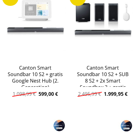
Canton Smart
Canton Smart
Soundbar 10 S2 + gratis
Soundbar 10 S2 + SUB
Google Nest Hub (2.
8 S2 + 2x Smart
Generation)
Soundbox 3 + gratis
Ursprünglicher
Aktueller
Ursprüngliche
Aktu
Chromecast mit Google
1.098,99
€
599,00
€
2.495,99
€
1.999,95
€
Preis
Preis
Preis
Prei
TV
war:
ist:
war:
ist:
1.098,99 €
599,00 €.
2.495,99 €
1.99