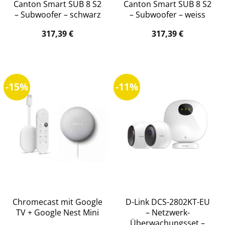
Canton Smart SUB 8 S2
Canton Smart SUB 8 S2
– Subwoofer – schwarz
– Subwoofer – weiss
317,39
€
317,39
€
-15%
-11%
Chromecast mit Google
D-Link DCS-2802KT-EU
TV + Google Nest Mini
– Netzwerk-
Überwachungsset –