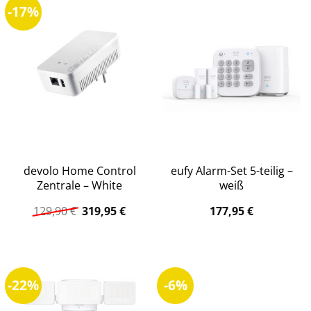
-17%
devolo Home Control
eufy Alarm-Set 5-teilig –
Zentrale – White
weiß
Ursprünglicher
Aktueller
129,90
€
319,95
€
177,95
€
Preis
Preis
war:
ist:
129,90 €
319,95 €.
-22%
-6%