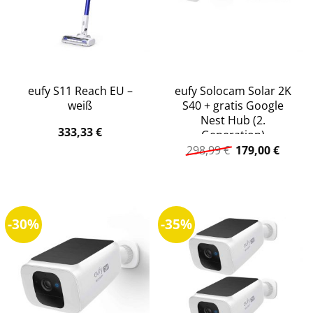
eufy S11 Reach EU –
eufy Solocam Solar 2K
weiß
S40 + gratis Google
Nest Hub (2.
333,33
€
Generation)
Ursprüngliche
Aktuel
298,99
€
179,00
€
Preis
Preis
war:
ist:
298,99 €
179,00
-30%
-35%