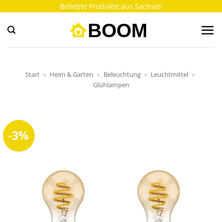
Zum
Beliebte Produkte aus Sachsen
Inhalt
springen
Start
»
Heim & Garten
»
Beleuchtung
»
Leuchtmittel
»
Glühlampen
-3%