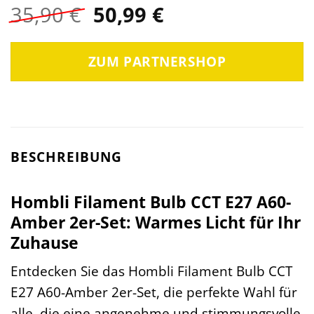
Ursprünglicher
Aktueller
35,90
€
50,99
€
Preis
Preis
war:
ist:
ZUM PARTNERSHOP
35,90 €
50,99 €.
BESCHREIBUNG
Hombli Filament Bulb CCT E27 A60-
Amber 2er-Set: Warmes Licht für Ihr
Zuhause
Entdecken Sie das Hombli Filament Bulb CCT
E27 A60-Amber 2er-Set, die perfekte Wahl für
alle, die eine angenehme und stimmungsvolle