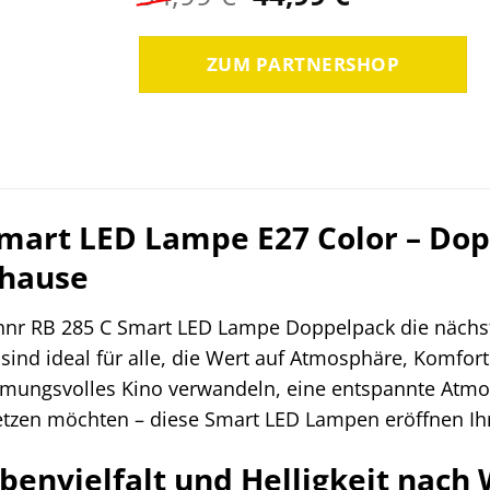
Preis
Preis
war:
ist:
ZUM PARTNERSHOP
54,99 €
44,99 €.
Smart LED Lampe E27 Color – Dop
uhause
Innr RB 285 C Smart LED Lampe Doppelpack die nächs
sind ideal für alle, die Wert auf Atmosphäre, Komfor
mungsvolles Kino verwandeln, eine entspannte Atmo
setzen möchten – diese Smart LED Lampen eröffnen Ih
rbenvielfalt und Helligkeit nach