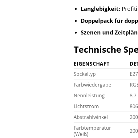
Langlebigkeit:
Profit
Doppelpack für dopp
Szenen und Zeitplän
Technische Spe
EIGENSCHAFT
DE
Sockeltyp
E27
Farbwiedergabe
RGB
Nennleistung
8,7
Lichtstrom
80
Abstrahlwinkel
200
Farbtemperatur
200
(Weiß)