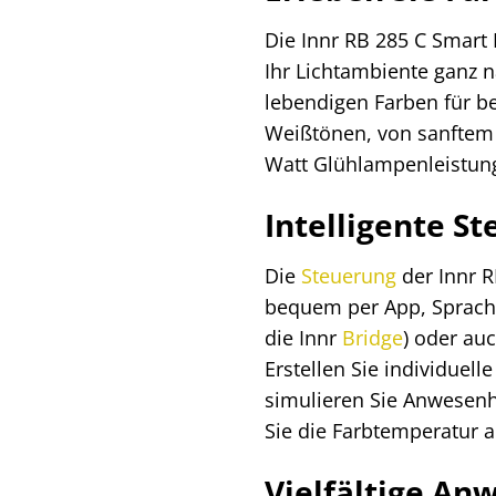
Die Innr RB 285 C Smart
Ihr Lichtambiente ganz 
lebendigen Farben für b
Weißtönen, von sanftem 
Watt Glühlampenleistung)
Intelligente S
Die
Steuerung
der Innr R
bequem per App, Sprachb
die Innr
Bridge
) oder au
Erstellen Sie individuel
simulieren Sie Anwesenh
Sie die Farbtemperatur 
Vielfältige A