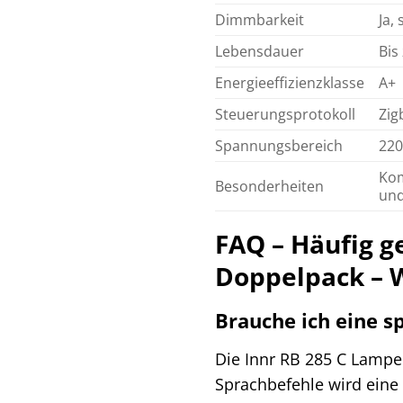
Dimmbarkeit
Ja,
Lebensdauer
Bis
Energieeffizienzklasse
A+
Steuerungsprotokoll
Zig
Spannungsbereich
220
Kom
Besonderheiten
und
FAQ – Häufig g
Doppelpack – 
Brauche ich eine s
Die Innr RB 285 C Lampen
Sprachbefehle wird eine 