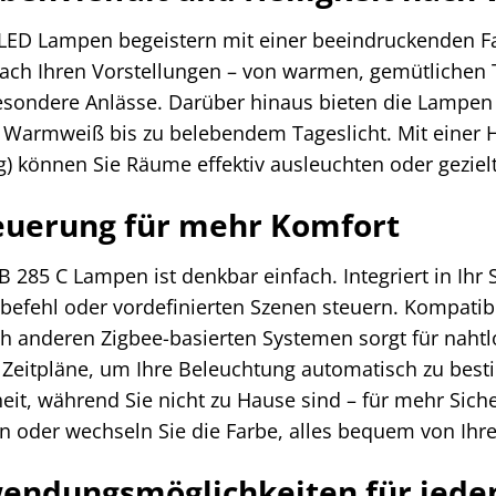
 LED Lampen begeistern mit einer beeindruckenden Far
nach Ihren Vorstellungen – von warmen, gemütlichen T
esondere Anlässe. Darüber hinaus bieten die Lampen a
Warmweiß bis zu belebendem Tageslicht. Mit einer Hel
 können Sie Räume effektiv ausleuchten oder gezielt
teuerung für mehr Komfort
B 285 C Lampen ist denkbar einfach. Integriert in Ih
efehl oder vordefinierten Szenen steuern. Kompatibi
ch anderen Zigbee-basierten Systemen sorgt für nahtlo
le Zeitpläne, um Ihre Beleuchtung automatisch zu bes
eit, während Sie nicht zu Hause sind – für mehr Sich
an oder wechseln Sie die Farbe, alles bequem von Ih
nwendungsmöglichkeiten für jed