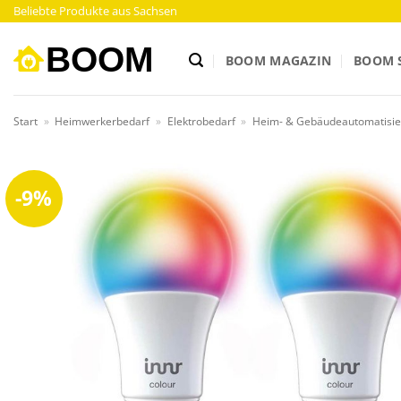
Zum
Beliebte Produkte aus Sachsen
Inhalt
springen
BOOM MAGAZIN
BOOM 
Start
»
Heimwerkerbedarf
»
Elektrobedarf
»
Heim- & Gebäudeautomatisi
-9%