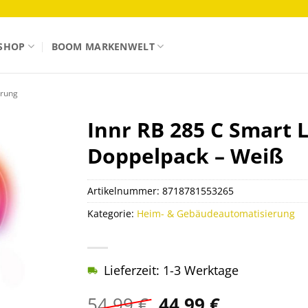
SHOP
BOOM MARKENWELT
erung
Innr RB 285 C Smart 
Doppelpack – Weiß
Artikelnummer:
8718781553265
Kategorie:
Heim- & Gebäudeautomatisierung
Lieferzeit: 1-3 Werktage
Ursprünglicher
Aktueller
54,99
€
44,99
€