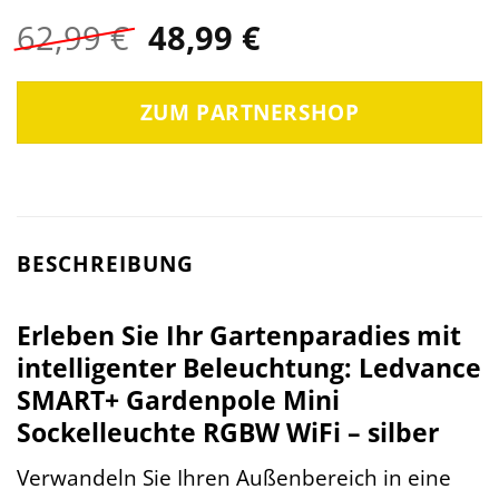
Ursprünglicher
Aktueller
62,99
€
48,99
€
Preis
Preis
war:
ist:
ZUM PARTNERSHOP
62,99 €
48,99 €.
BESCHREIBUNG
Erleben Sie Ihr Gartenparadies mit
intelligenter Beleuchtung: Ledvance
SMART+ Gardenpole Mini
Sockelleuchte RGBW WiFi – silber
Verwandeln Sie Ihren Außenbereich in eine