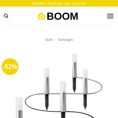
Zum
Beliebte Produkte aus Sachsen
Inhalt
springen
Start
»
Sonstiges
-52%