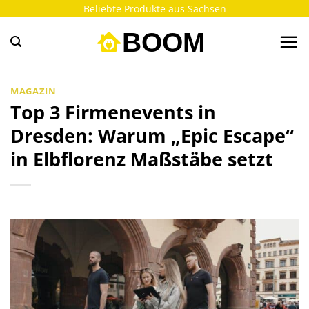
Zum
Beliebte Produkte aus Sachsen
Inhalt
springen
MAGAZIN
Top 3 Firmenevents in
Dresden: Warum „Epic Escape“
in Elbflorenz Maßstäbe setzt