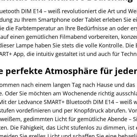
tooth DIM E14 – weiß revolutioniert die Art und Wei
dung zu Ihrem Smartphone oder Tablet erleben Sie ei
ie die Farbtemperatur an Ihre Bedürfnisse an oder erst
h auf einen gemütlichen Filmabend vorbereiten, konze
ieser Lampe haben Sie stets die volle Kontrolle. Die
T+ App, die intuitiv gestaltet ist und auch für Techn
ie perfekte Atmosphäre für jed
e kommen nach einem langen Tag nach Hause und das Lic
. Oder Sie möchten am Wochenende richtig ausschla
 Mit der Ledvance SMART+ Bluetooth DIM E14 – weiß wi
stufen vordefinieren und per Knopfdruck abrufen. Vo
weißem, gedimmten Licht für gemütliche Abende – Si
 Die Fähigkeit, das Licht stufenlos zu dimmen, ist e
iden Sie grelles Licht und schaffen Sie eine behagl