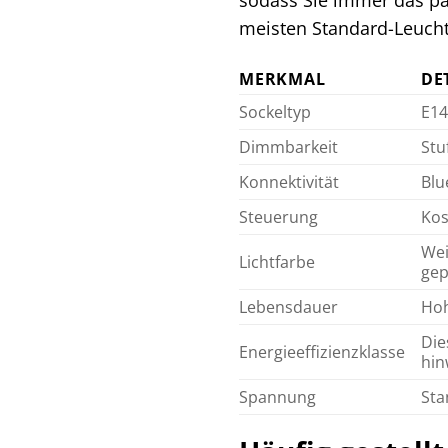
meisten Standard-Leuch
MERKMAL
DE
Sockeltyp
E14
Dimmbarkeit
Stu
Konnektivität
Blu
Steuerung
Kos
Wei
Lichtfarbe
gep
Lebensdauer
Hoh
Die
Energieeffizienzklasse
hin
Spannung
Sta