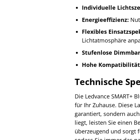
Individuelle Lichtsz
Energieeffizienz:
Nutz
Flexibles Einsatzsp
Lichtatmosphäre anp
Stufenlose Dimmbar
Hohe Kompatibilität
Technische Spe
Die Ledvance SMART+ Blue
für Ihr Zuhause. Diese L
garantiert, sondern auc
liegt, leisten Sie einen
überzeugend und sorgt für
sodass Sie immer das pas