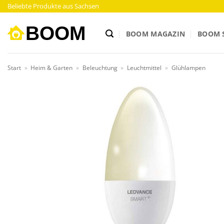
Zum
Beliebte Produkte aus Sachsen
Inhalt
springen
BOOM MAGAZIN
BOOM 
Start
»
Heim & Garten
»
Beleuchtung
»
Leuchtmittel
»
Glühlampen