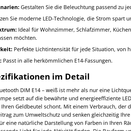
enarien:
Gestalten Sie die Beleuchtung passend zu j
en Sie moderne LED-Technologie, die Strom spart und
ektrum:
Ideal für Wohnzimmer, Schlafzimmer, Küchen u
assen möchten.
keit:
Perfekte Lichtintensität für jede Situation, von 
:
Passt in alle herkömmlichen E14-Fassungen.
zifikationen im Detail
tooth DIM E14 – weiß ist mehr als nur eine Lichtquel
ampe setzt auf die bewährte und energieeffiziente LED
h Ihren Geldbeutel schont. Mit einem Verbrauch, der
 Beitrag zum Umweltschutz und senken gleichzeitig Ih
 eine natürliche Darstellung von Farben in Ihren Räum
sende Licht für jede Aktivität finden. Die Bauform un